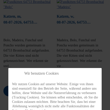
Katzen, m,
Katzen, w,
08-07-2026, 64753
08-07-2026, 64753
Brombachtal
Brombachtal
Bolo, Madeira, Funchal und
Madeira, Bolo, Funchal und
Poncho wurden gemeinsam in
Poncha wurden gemeinsam in
64753 Brombachtal aufgefunden.
64753 Brombachtal aufgefunden.
Die vier Kitten sind nicht
Die vier Kitten sind nicht
gekennzeichnet. Wer erkennt sie
gekennzeichnet. Wer erkennt die
und...
vie...
Wir benutzen Cookies
Wir nutzen Cookies auf unserer Website. Einige von ihnen
sind essenziell für den Betrieb der Seite, während andere uns
Mehr erfahren
Mehr erfahren
helfen, diese Website und die Nutzererfahrung zu verbessern
(Tracking Cookies). Sie können selbst entscheiden, ob Sie die
Cookies zulassen möchten. Bitte beachten Sie, dass bei einer
Ablehnung womöglich nicht mehr alle Funktionalitäten der