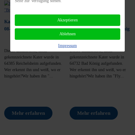
Seite zur Verfügung stehen.
Akzeptieren
Katzen, m,
Katzen, m,
08-06-2026, 64385
09-06-2026, 64732 Bad König
Ablehnen
Reichelsheim
Impressum
Dieser unkastrierte, nicht
Dieser unkastrierte, nicht
gekennzeichnete Kater wurde in
gekennzeichnete Kater wurde in
64385 Reichelsheim aufgefunden.
64732 Bad König aufgefunden.
Wer erkennt ihn und weiß, wo er
Wer erkennt ihn und weiß, wo er
hingehört?Wir haben ihn "...
hingehört?Wir haben ihn "Fly...
Mehr erfahren
Mehr erfahren