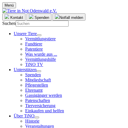
Menü
Kontakt
Spenden
Notfall melden
Suchen
Unsere Tiere
Vermittlungstiere
Fundtiere
Patentiere
Was wurde aus ...
Vermittlungshilfe
TiNO TV
Unterstützen
Spenden
Mitgliedschaft
Pflegestellen
Ehrenamt
Gassigänger werden
Patenschaften
Tierversicherung
Einkaufen und helfen
Über TiNO
Historie
Veranstaltungen