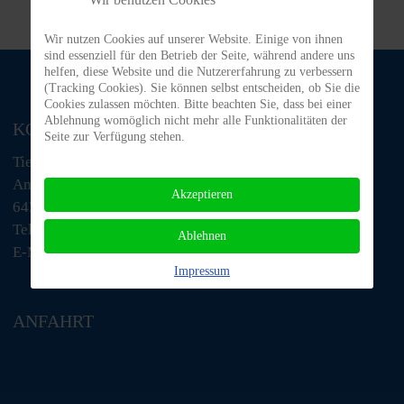
Wir nutzen Cookies auf unserer Website. Einige von ihnen
sind essenziell für den Betrieb der Seite, während andere uns
helfen, diese Website und die Nutzererfahrung zu verbessern
(Tracking Cookies). Sie können selbst entscheiden, ob Sie die
Cookies zulassen möchten. Bitte beachten Sie, dass bei einer
Ablehnung womöglich nicht mehr alle Funktionalitäten der
KONTAKT
Seite zur Verfügung stehen.
Tiere in Not Odenwald e.V.
Am Morsberg 1
Akzeptieren
64385 Reichelsheim
Telefon: 06063 / 939 848
Ablehnen
E-Mail: tino@tiere-in-not-odenwald.de
Impressum
ANFAHRT