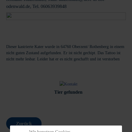
odenwald.de, Tel. 06063939848
Dieser kastrierte Kater wurde in 64760 Oberzent/ Rothenberg in einem
nicht guten Zustand aufgefunden. Er ist nicht gechipt. Das Tattoo ist
nicht mehr lesbar. Leider hat er es nicht geschafft und ist verstorben
Tier gefunden
Zurück
Wir benutzen Cookies