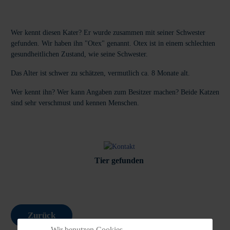
Wer kennt diesen Kater? Er wurde zusammen mit seiner Schwester
gefunden. Wir haben ihn "Otex" genannt. Otex ist in einem schlechten
gesundheitlichen Zustand, wie seine Schwester.
Das Alter ist schwer zu schätzen, vermutlich ca. 8 Monate alt.
Wer kennt ihn? Wer kann Angaben zum Besitzer machen? Beide Katzen
sind sehr verschmust und kennen Menschen.
Tier gefunden
Zurück
Wir benutzen Cookies