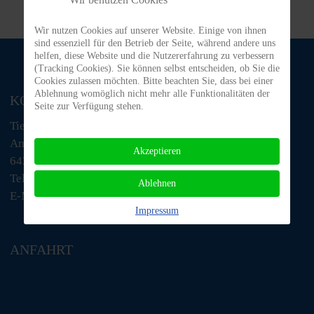
Wir nutzen Cookies auf unserer Website. Einige von ihnen
sind essenziell für den Betrieb der Seite, während andere uns
helfen, diese Website und die Nutzererfahrung zu verbessern
(Tracking Cookies). Sie können selbst entscheiden, ob Sie die
Cookies zulassen möchten. Bitte beachten Sie, dass bei einer
Ablehnung womöglich nicht mehr alle Funktionalitäten der
KONTAKT
Seite zur Verfügung stehen.
Tiere in Not Odenwald e.V.
Am Morsberg 1
Akzeptieren
64385 Reichelsheim
Telefon: 06063 / 939 848
Ablehnen
E-Mail: tino@tiere-in-not-odenwald.de
Impressum
ANFAHRT