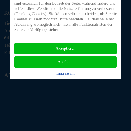
sind essenziell für den Betrieb der Seite, während andere uns
helfen, diese Website und die Nutzererfahrung zu verbessern
KONTAKT
(Tracking Cookies). Sie können selbst entscheiden, ob Sie die
Cookies zulassen möchten. Bitte beachten Sie, dass bei einer
Tiere in Not Odenwald e.V.
Ablehnung womöglich nicht mehr alle Funktionalitäten der
Seite zur Verfügung stehen.
Am Morsberg 1
64385 Reichelsheim
Telefon: 06063 / 939 848
Akzeptieren
E-Mail: tino@tiere-in-not-odenwald.de
Ablehnen
Impressum
ANFAHRT