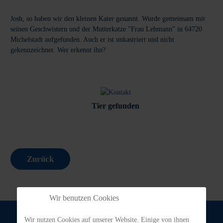
Josh, so haben wir den kleinen Kater genannt. Wurde gemeinsam mit
seinen Geschwistern und der Mutterkatze "Frau Lehmann" in 64720
Michelstadt aufgefunden. Auch er ist unkastriert und nicht
gekennzeichnet. Wer erkennt ihn?
Tier gefunden
Zurück
Wir benutzen Cookies
Wir nutzen Cookies auf unserer Website. Einige von ihnen