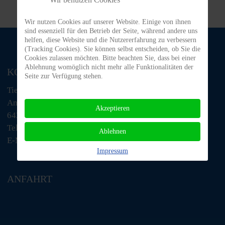
Wir nutzen Cookies auf unserer Website. Einige von ihnen
sind essenziell für den Betrieb der Seite, während andere uns
helfen, diese Website und die Nutzererfahrung zu verbessern
(Tracking Cookies). Sie können selbst entscheiden, ob Sie die
Cookies zulassen möchten. Bitte beachten Sie, dass bei einer
Ablehnung womöglich nicht mehr alle Funktionalitäten der
KONTAKT
Seite zur Verfügung stehen.
Tiere in Not Odenwald e.V.
Am Morsberg 1
Akzeptieren
64385 Reichelsheim
Telefon: 06063 / 939 848
Ablehnen
E-Mail: tino@tiere-in-not-odenwald.de
Impressum
ANFAHRT