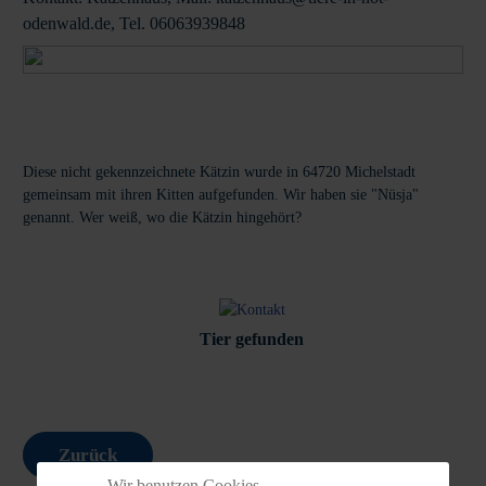
odenwald.de, Tel. 06063939848
Diese nicht gekennzeichnete Kätzin wurde in 64720 Michelstadt
gemeinsam mit ihren Kitten aufgefunden. Wir haben sie "Nüsja"
genannt. Wer weiß, wo die Kätzin hingehört?
Tier gefunden
Zurück
Wir benutzen Cookies