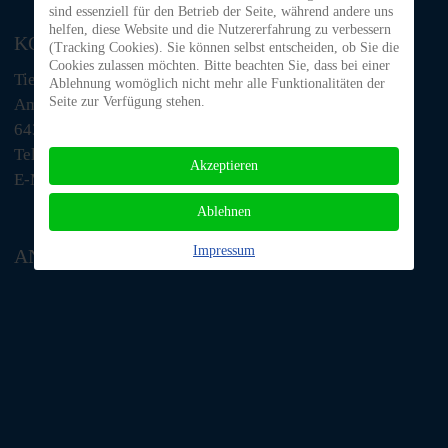
sind essenziell für den Betrieb der Seite, während andere uns
helfen, diese Website und die Nutzererfahrung zu verbessern
KONTAKT
(Tracking Cookies). Sie können selbst entscheiden, ob Sie die
Cookies zulassen möchten. Bitte beachten Sie, dass bei einer
Tiere in Not Odenwald e.V.
Ablehnung womöglich nicht mehr alle Funktionalitäten der
Seite zur Verfügung stehen.
Am Morsberg 1
64385 Reichelsheim
Telefon: 06063 / 939 848
Akzeptieren
E-Mail: tino@tiere-in-not-odenwald.de
Ablehnen
Impressum
ANFAHRT