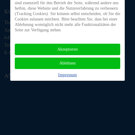
sind essenziell für den Betrieb der Seite, während andere uns
helfen, diese Website und die Nutzererfahrung zu verbessern
KONTAKT
(Tracking Cookies). Sie können selbst entscheiden, ob Sie die
Cookies zulassen möchten. Bitte beachten Sie, dass bei einer
Tiere in Not Odenwald e.V.
Ablehnung womöglich nicht mehr alle Funktionalitäten der
Am Morsberg 1
Seite zur Verfügung stehen.
64385 Reichelsheim
Telefon: 06063 / 939 848
Akzeptieren
E-Mail: tino@tiere-in-not-odenwald.de
Ablehnen
ANFAHRT
Impressum