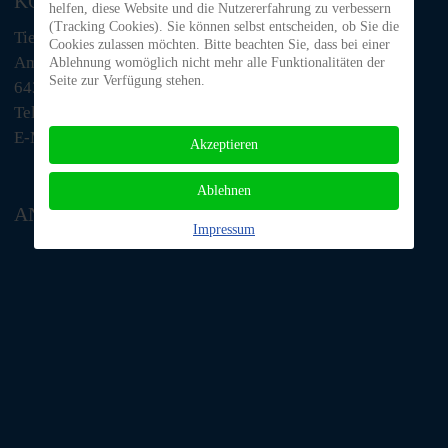
KONTAKT
helfen, diese Website und die Nutzererfahrung zu verbessern
(Tracking Cookies). Sie können selbst entscheiden, ob Sie die
Tiere in Not Odenwald e.V.
Cookies zulassen möchten. Bitte beachten Sie, dass bei einer
Am Morsberg 1
Ablehnung womöglich nicht mehr alle Funktionalitäten der
Seite zur Verfügung stehen.
64385 Reichelsheim
Telefon: 06063 / 939 848
E-Mail: tino@tiere-in-not-odenwald.de
Akzeptieren
Ablehnen
ANFAHRT
Impressum