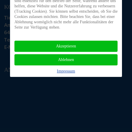
sind essenziell für den Betrieb der Seite, während andere uns
KONTAKT
helfen, diese Website und die Nutzererfahrung zu verbessern
(Tracking Cookies). Sie können selbst entscheiden, ob Sie die
Tiere in Not Odenwald e.V.
Cookies zulassen möchten. Bitte beachten Sie, dass bei einer
Ablehnung womöglich nicht mehr alle Funktionalitäten der
Am Morsberg 1
Seite zur Verfügung stehen.
64385 Reichelsheim
Telefon: 06063 / 939 848
E-Mail: tino@tiere-in-not-odenwald.de
Akzeptieren
Ablehnen
ANFAHRT
Impressum