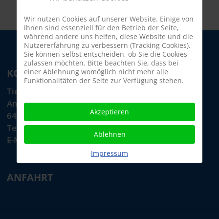
Wir nutzen Cookies auf unserer Website. Einige von
ihnen sind essenziell für den Betrieb der Seite,
während andere uns helfen, diese Website und die
Nutzererfahrung zu verbessern (Tracking Cookies).
Sie können selbst entscheiden, ob Sie die Cookies
zulassen möchten. Bitte beachten Sie, dass bei
KONTAKT
einer Ablehnung womöglich nicht mehr alle
Funktionalitäten der Seite zur Verfügung stehen.
Tiere in Not Odenwald e.V.
Am Morsberg 1
Akzeptieren
64385 Reichelsheim
Telefon: 06063 / 939 848
Ablehnen
E-Mail: tino@tiere-in-not-odenwald.de
Impressum
ANFAHRT