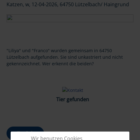
Katzen, w, 12-04-2026, 64750 Lützelbach/ Haingrund
"Liliya" und "Franco" wurden gemeinsam in 64750
Lützelbach aufgefunden. Sie sind unkastriert und nicht
gekennzeichnet. Wer erkennt die beiden?
Tier gefunden
Zurück
Wir benutzen Cookies