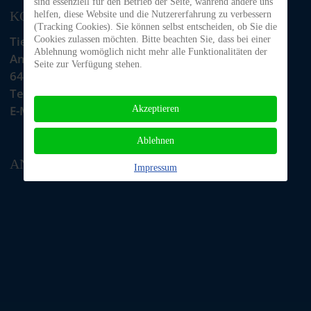
sind essenziell für den Betrieb der Seite, während andere uns
KONTAKT
helfen, diese Website und die Nutzererfahrung zu verbessern
(Tracking Cookies). Sie können selbst entscheiden, ob Sie die
Tiere in Not Odenwald e.V.
Cookies zulassen möchten. Bitte beachten Sie, dass bei einer
Ablehnung womöglich nicht mehr alle Funktionalitäten der
Am Morsberg 1
Seite zur Verfügung stehen.
64385 Reichelsheim
Telefon: 06063 / 939 848
E-Mail: tino@tiere-in-not-odenwald.de
Akzeptieren
Ablehnen
ANFAHRT
Impressum