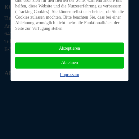
sind essenziell für den Betrieb der Seite, während andere uns
KONTAKT
helfen, diese Website und die Nutzererfahrung zu verbessern
(Tracking Cookies). Sie können selbst entscheiden, ob Sie die
Cookies zulassen möchten. Bitte beachten Sie, dass bei einer
Tiere in Not Odenwald e.V.
Ablehnung womöglich nicht mehr alle Funktionalitäten der
Am Morsberg 1
Seite zur Verfügung stehen.
64385 Reichelsheim
Telefon: 06063 / 939 848
Akzeptieren
E-Mail: tino@tiere-in-not-odenwald.de
Ablehnen
ANFAHRT
Impressum