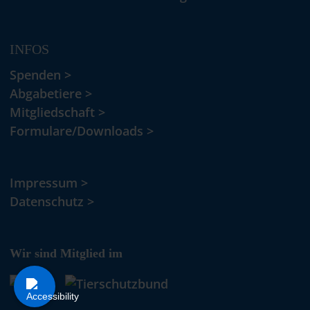
INFOS
Spenden >
Abgabetiere >
Mitgliedschaft >
Formulare/Downloads >
Impressum >
Datenschutz >
Wir sind Mitglied im