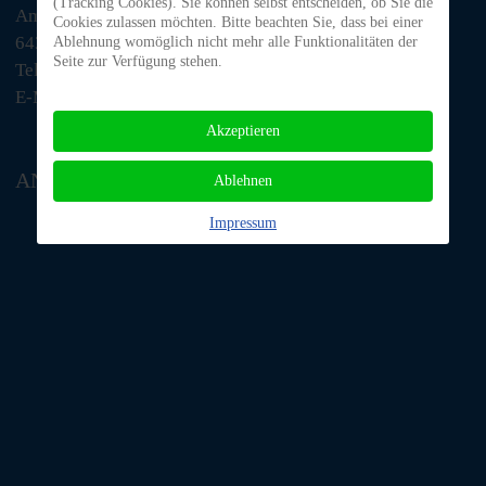
(Tracking Cookies). Sie können selbst entscheiden, ob Sie die
Am Morsberg 1
Cookies zulassen möchten. Bitte beachten Sie, dass bei einer
64385 Reichelsheim
Ablehnung womöglich nicht mehr alle Funktionalitäten der
Seite zur Verfügung stehen.
Telefon: 06063 / 939 848
E-Mail: tino@tiere-in-not-odenwald.de
Akzeptieren
ANFAHRT
Ablehnen
Impressum