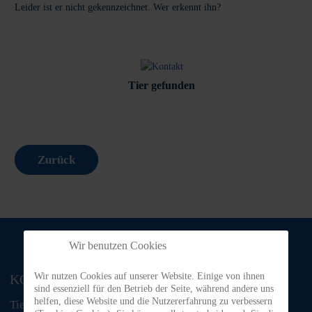
Leider ist er nicht gekennzeichnet. Wer erkennt ihn?
Tier gefunden
Zurück
Wir benutzen Cookies
Wir nutzen Cookies auf unserer Website. Einige von ihnen
KONTAKT
sind essenziell für den Betrieb der Seite, während andere uns
helfen, diese Website und die Nutzererfahrung zu verbessern
Tiere in Not Odenwald e.V.