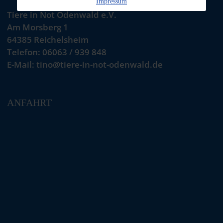
Impressum
Tiere in Not Odenwald e.V.
Am Morsberg 1
64385 Reichelsheim
Telefon: 06063 / 939 848
E-Mail: tino@tiere-in-not-odenwald.de
ANFAHRT