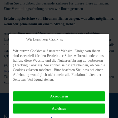
helfen Sie uns dabei, das passende Zuhause für unsere Tiere zu finden.
Eine Vermittlungsschulung bieten wir Ihnen gerne an.
Erfahrungsberichte von Ehrenamtlichen zeigen, was alles möglich ist,
wenn wir gemeinsam an einem Strang ziehen.
Auch im Büro und bei Veranstaltungen benötigen wir tatkräftige
Wir benutzen Cookies
Unterstützung. Wenn Sie sich für die Organisation von Infoständen oder
die Unterstützung bei Events begeistern können, sind Sie bei uns ebenfalls
herzlich willkommen. Neue Ideen sind bei uns immer gefragt und werden
Wir nutzen Cookies auf unserer Website. Einige von ihnen
sind essenziell für den Betrieb der Seite, während andere uns
gerne umgesetzt.
helfen, diese Website und die Nutzererfahrung zu verbessern
(Tracking Cookies). Sie können selbst entscheiden, ob Sie die
Wenn Sie uns unterstützen möchten, freuen wir uns sehr über Ihre
Cookies zulassen möchten. Bitte beachten Sie, dass bei einer
Kontaktaufnahme
.
Wir sind sicher, dass auch für Sie die passende
Ablehnung womöglich nicht mehr alle Funktionalitäten der
Tätigkeit dabei ist und Sie einen wichtigen Beitrag zum Tierschutz leisten
Seite zur Verfügung stehen.
können.
Akzeptieren
Ablehnen
KONTAKT