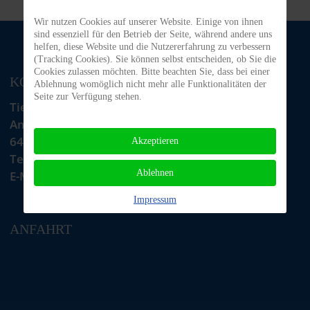
Wir nutzen Cookies auf unserer Website. Einige von ihnen
sind essenziell für den Betrieb der Seite, während andere uns
helfen, diese Website und die Nutzererfahrung zu verbessern
(Tracking Cookies). Sie können selbst entscheiden, ob Sie die
Cookies zulassen möchten. Bitte beachten Sie, dass bei einer
KONTAKT
Ablehnung womöglich nicht mehr alle Funktionalitäten der
Seite zur Verfügung stehen.
Tiere in Not Odenwald e.V.
Am Morsberg 1
64385 Reichelsheim
Akzeptieren
Telefon: 06063 / 939 848
Ablehnen
E-Mail: tino@tiere-in-not-odenwald.de
Impressum
ANFAHRT