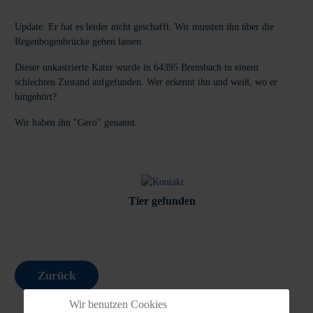
Update: Er hat es leider nicht geschafft. Wir mussten ihn über die
Regenbogenbrücke gehen lassen.
Dieser unkastrierte Kater wurde in 64395 Brensbach in einem
schlechten Zustand aufgefunden. Wer erkennt ihn und weiß, wo er
hingehört?
Wir haben ihn "Gero" genannt.
Tier gefunden
Zurück
Wir benutzen Cookies