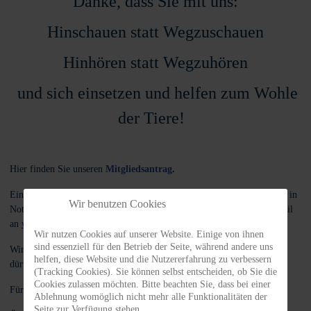
Danke, dass Sie mit uns:
Hinschauen statt Wegzuschauen
Hinhören statt Wegzuhören
und sich einsetzen und helfen zum Wohle
der Tiere!
Hier finden Sie unseren
Mitgliedsantrag
.
Einfach ausfüllen, unterschreiben und uns zusenden! Per Post an Tiere in
Wir benutzen Cookies
Not Odenwald e.V., Am Morsberg 1, 64385 Reichelsheim oder per Mail
an
verwaltung@tiere-in-not-odenwald.de
Wir nutzen Cookies auf unserer Website. Einige von ihnen
sind essenziell für den Betrieb der Seite, während andere uns
Wir freuen uns darauf, Sie schon bald als TiNO-Mitglied begrüßen zu
helfen, diese Website und die Nutzererfahrung zu verbessern
dürfen.
(Tracking Cookies). Sie können selbst entscheiden, ob Sie die
Cookies zulassen möchten. Bitte beachten Sie, dass bei einer
Für Sie zum Nachlesen unsere:
Satzung
Ablehnung womöglich nicht mehr alle Funktionalitäten der
Seite zur Verfügung stehen.