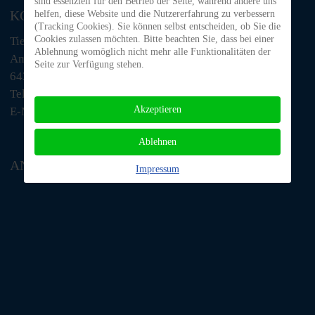
sind essenziell für den Betrieb der Seite, während andere uns
KONTAKT
helfen, diese Website und die Nutzererfahrung zu verbessern
(Tracking Cookies). Sie können selbst entscheiden, ob Sie die
Cookies zulassen möchten. Bitte beachten Sie, dass bei einer
Tiere in Not Odenwald e.V.
Ablehnung womöglich nicht mehr alle Funktionalitäten der
Am Morsberg 1
Seite zur Verfügung stehen.
64385 Reichelsheim
Telefon: 06063 / 939 848
Akzeptieren
E-Mail: tino@tiere-in-not-odenwald.de
Ablehnen
ANFAHRT
Impressum