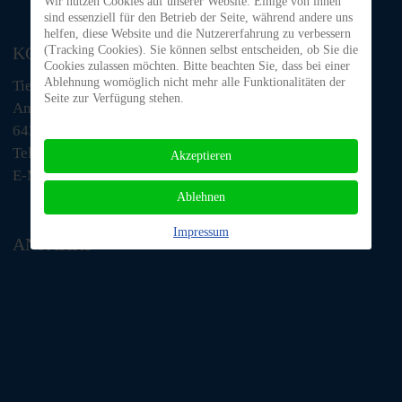
Wir nutzen Cookies auf unserer Website. Einige von ihnen
sind essenziell für den Betrieb der Seite, während andere uns
helfen, diese Website und die Nutzererfahrung zu verbessern
KONTAKT
(Tracking Cookies). Sie können selbst entscheiden, ob Sie die
Cookies zulassen möchten. Bitte beachten Sie, dass bei einer
Ablehnung womöglich nicht mehr alle Funktionalitäten der
Tiere in Not Odenwald e.V.
Seite zur Verfügung stehen.
Am Morsberg 1
64385 Reichelsheim
Telefon: 06063 / 939 848
Akzeptieren
E-Mail: tino@tiere-in-not-odenwald.de
Ablehnen
Impressum
ANFAHRT