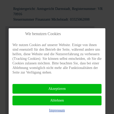
Registergericht: Amtsgericht Darmstadt, Registernummer: VR
70916
Steuernummer Finanzamt Michelstadt: 03325062008
Kostenfrei für TiNO spenden
Wir benutzen Cookies
beim privaten Einkauf
Wir nutzen Cookies auf unserer Website. Einige von ihnen
sind essenziell für den Betrieb der Seite, während andere uns
Sie bestellen Dinge im Internet? Unterstützen Sie doch
helfen, diese Website und die Nutzererfahrung zu verbessern
TiNO beim Einkaufen kostenfrei! Rufen Sie die
(Tracking Cookies). Sie können selbst entscheiden, ob Sie die
Cookies zulassen möchten. Bitte beachten Sie, dass bei einer
Internetseite
www.wecanhelp.de
auf, markieren Sie
Ablehnung womöglich nicht mehr alle Funktionalitäten der
TiNO als begünstigte Organisation
Tiere in Not
Seite zur Verfügung stehen.
Odenwald e.V.
und wählen Sie dann aus der Vielzahl
der angebotenen Shops. Die Shopbetreiber leisten als
Provision für die Weiterleitung eine Zahlung an
Akzeptieren
wecanhelp, die wecanhelp zu 90 % an TiNO
weiterleitet. Bei
www.gooding.de
können Sie TiNO
Ablehnen
ebenso auswählen und unterstützen.
Impressum
BITTE DENKEN SIE BEI IHREN WEITEREN