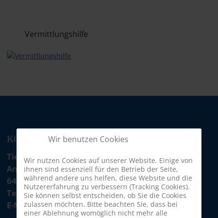
Vermittlungshilfe
KONTAKT
Wir benutzen Cookies
Tiere in Not Odenwald e.V.
Wir nutzen Cookies auf unserer Website. Einige von
Am Morsberg 1
ihnen sind essenziell für den Betrieb der Seite,
während andere uns helfen, diese Website und die
64385 Reichelsheim
Nutzererfahrung zu verbessern (Tracking Cookies).
Telefon: 06063 / 939 848
Sie können selbst entscheiden, ob Sie die Cookies
zulassen möchten. Bitte beachten Sie, dass bei
E-Mail: tino@tiere-in-not-odenwald.de
einer Ablehnung womöglich nicht mehr alle