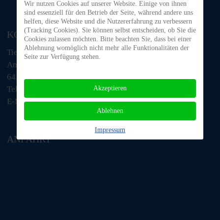
Wir nutzen Cookies auf unserer Website. Einige von ihnen
sind essenziell für den Betrieb der Seite, während andere uns
helfen, diese Website und die Nutzererfahrung zu verbessern
(Tracking Cookies). Sie können selbst entscheiden, ob Sie die
KONTAKT
Cookies zulassen möchten. Bitte beachten Sie, dass bei einer
Ablehnung womöglich nicht mehr alle Funktionalitäten der
Tiere in Not Odenwald e.V.
Seite zur Verfügung stehen.
Am Morsberg 1
64385 Reichelsheim
Akzeptieren
Telefon: 06063 / 939 848
E-Mail: tino@tiere-in-not-odenwald.de
Ablehnen
Impressum
ANFAHRT