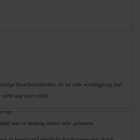
iebige Kuscheleinheiten. Er ist sehr wissbegierig und
zieht und zerrt nicht.
t ist.
 Wald war er bislang immer sehr gelassen.
ass er knurrt und mögliche Konkurrenz ggf. durch