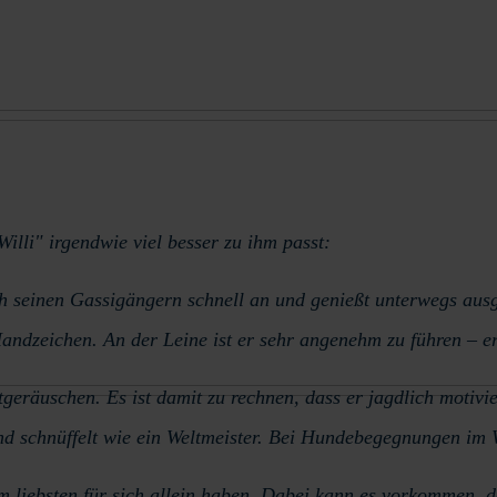
illi" irgendwie viel besser zu ihm passt:
ich seinen Gassigängern schnell an und genießt unterwegs ausg
andzeichen. An der Leine ist er sehr angenehm zu führen – er 
räuschen. Es ist damit zu rechnen, dass er jagdlich motivier
 und schnüffelt wie ein Weltmeister. Bei Hundebegegnungen im
liebsten für sich allein haben. Dabei kann es vorkommen, d