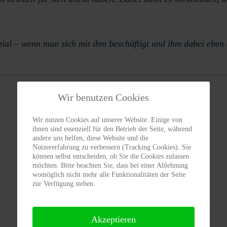
enzial – wenn man sich mit ihm beschäftigt und ihm dabei eben
Wir benutzen Cookies
Wir nutzen Cookies auf unserer Website. Einige von
ihnen sind essenziell für den Betrieb der Seite, während
Vermittlungs
Tierhalter
andere uns helfen, diese Website und die
ABC
Infos
Nutzererfahrung zu verbessern (Tracking Cookies). Sie
können selbst entscheiden, ob Sie die Cookies zulassen
möchten. Bitte beachten Sie, dass bei einer Ablehnung
womöglich nicht mehr alle Funktionalitäten der Seite
zur Verfügung stehen.
Vermittlungs-
Spenden/
bogen
Patenschaften
Akzeptieren