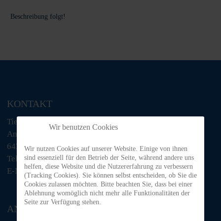
Beschreibung folgt!
KONTAKT
Tiere in Not Odenwald e.V.
Wir benutzen Cookies
Am Morsberg 1
64385 Reichelsheim
Wir nutzen Cookies auf unserer Website. Einige von ihnen
sind essenziell für den Betrieb der Seite, während andere uns
Telefon: 06063 / 939 848
helfen, diese Website und die Nutzererfahrung zu verbessern
E-Mail: tino@tiere-in-not-odenwald.de
(Tracking Cookies). Sie können selbst entscheiden, ob Sie die
Cookies zulassen möchten. Bitte beachten Sie, dass bei einer
Ablehnung womöglich nicht mehr alle Funktionalitäten der
Seite zur Verfügung stehen.
ANFAHRT