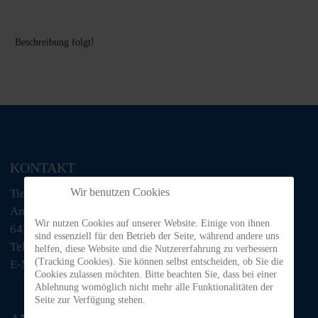
Beschreibung folgt!
KONTAKT
Wir benutzen Cookies
Tiere in Not Odenwald e.V.
Am Morsberg 1
Wir nutzen Cookies auf unserer Website. Einige von ihnen
64385 Reichelsheim
sind essenziell für den Betrieb der Seite, während andere uns
Telefon: 06063 / 939 848
helfen, diese Website und die Nutzererfahrung zu verbessern
(Tracking Cookies). Sie können selbst entscheiden, ob Sie die
E-Mail: tino@tiere-in-not-odenwald.de
Cookies zulassen möchten. Bitte beachten Sie, dass bei einer
Ablehnung womöglich nicht mehr alle Funktionalitäten der
Seite zur Verfügung stehen.