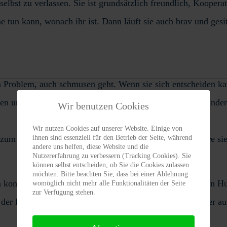
h selbst zu verlassen. Sie ist grundsätzlich freundlich, Koope
ine tun kann, wonach ihr ist. Dann läuft sie auch brav und ge
kein Problem, auch schmusen geht. Wenn sie sich entscheiden 
ben und Geduld haben, und sie bekommen dafür einen wunderba
Wir benutzen Cookies
Wir nutzen Cookies auf unserer Website. Einige von
ihnen sind essenziell für den Betrieb der Seite, während
m Bewachen hätte, muss gar nicht groß sein, dann wäre sie f
andere uns helfen, diese Website und die
Nutzererfahrung zu verbessern (Tracking Cookies). Sie
können selbst entscheiden, ob Sie die Cookies zulassen
möchten. Bitte beachten Sie, dass bei einer Ablehnung
kommunizieren, vor allem kann sie sehr deutlich anderen Hund
womöglich nicht mehr alle Funktionalitäten der Seite
zur Verfügung stehen.
er der Hund, desto mehr tut sie das. Taimi ist auch da immer a