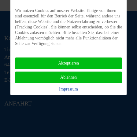
Wir nutzen Cookies auf unserer Website. Einige von ihnen
sind essenziell für den Betrieb der Seite, während andere uns
helfen, diese Website und die Nutzererfahrung zu verbessern
(Tracking Cookies). Sie können selbst entscheiden, ob Sie die
Cookies zulassen möchten. Bitte beachten Sie, dass bei einer
KONTAKT
Ablehnung womöglich nicht mehr alle Funktionalitäten der
Seite zur Verfügung stehen.
Tiere in Not Odenwald e.V.
Am Morsberg 1
Akzeptieren
64385 Reichelsheim
Telefon: 06063 / 939 848
Ablehnen
E-Mail: tino@tiere-in-not-odenwald.de
Impressum
ANFAHRT