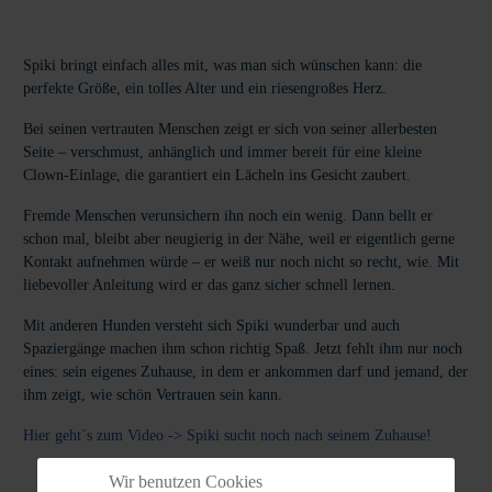
Spiki bringt einfach alles mit, was man sich wünschen kann: die
perfekte Größe, ein tolles Alter und ein riesengroßes Herz.
Bei seinen vertrauten Menschen zeigt er sich von seiner allerbesten
Seite – verschmust, anhänglich und immer bereit für eine kleine
Clown-Einlage, die garantiert ein Lächeln ins Gesicht zaubert.
Fremde Menschen verunsichern ihn noch ein wenig. Dann bellt er
schon mal, bleibt aber neugierig in der Nähe, weil er eigentlich gerne
Kontakt aufnehmen würde – er weiß nur noch nicht so recht, wie. Mit
liebevoller Anleitung wird er das ganz sicher schnell lernen.
Mit anderen Hunden versteht sich Spiki wunderbar und auch
Spaziergänge machen ihm schon richtig Spaß. Jetzt fehlt ihm nur noch
eines: sein eigenes Zuhause, in dem er ankommen darf und jemand, der
ihm zeigt, wie schön Vertrauen sein kann.
Hier geht´s zum Video -> Spiki sucht noch nach seinem Zuhause!
Wir benutzen Cookies