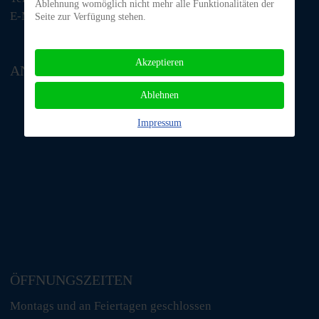
Ablehnung womöglich nicht mehr alle Funktionalitäten der
E-Mail: tino@tiere-in-not-odenwald.de
Seite zur Verfügung stehen.
Akzeptieren
ANFAHRT
Ablehnen
Impressum
ÖFFNUNGSZEITEN
Montags und an Feiertagen geschlossen