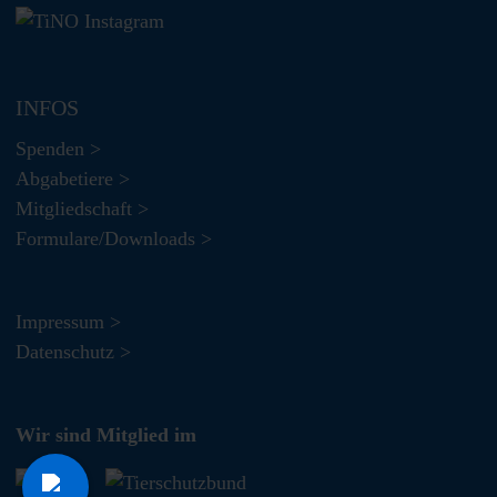
INFOS
Spenden >
Abgabetiere >
Mitgliedschaft >
Formulare/Downloads >
Impressum >
Datenschutz >
Wir sind Mitglied im