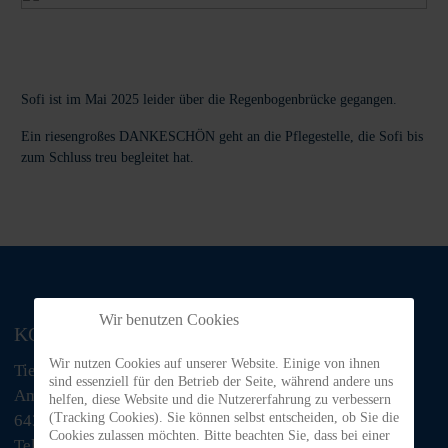
Sofi ist im Mai 2025 leider über die Regenbogenbrücke gegangen.
Ein riesengroßes DANKESCHÖN geht an die Pflegestelle, die Sofi bis
zum Schluss treu begleitet hat.
Wir benutzen Cookies
KONTAKT
Wir nutzen Cookies auf unserer Website. Einige von ihnen
Tiere in Not Odenwald e.V.
sind essenziell für den Betrieb der Seite, während andere uns
Am Morsberg 1
helfen, diese Website und die Nutzererfahrung zu verbessern
(Tracking Cookies). Sie können selbst entscheiden, ob Sie die
64385 Reichelsheim
Cookies zulassen möchten. Bitte beachten Sie, dass bei einer
Telefon: 06063 / 939 848