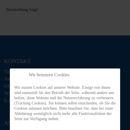
Beschreibung folgt!
KONTAKT
Tiere in Not Odenwald e.V.
Wir benutzen Cookies
Am Morsberg 1
64385 Reichelsheim
Wir nutzen Cookies auf unserer Website. Einige von ihnen
sind essenziell für den Betrieb der Seite, während andere uns
Telefon: 06063 / 939 848
helfen, diese Website und die Nutzererfahrung zu verbessern
E-Mail: tino@tiere-in-not-odenwald.de
(Tracking Cookies). Sie können selbst entscheiden, ob Sie die
Cookies zulassen möchten. Bitte beachten Sie, dass bei einer
Ablehnung womöglich nicht mehr alle Funktionalitäten der
Seite zur Verfügung stehen.
ANFAHRT