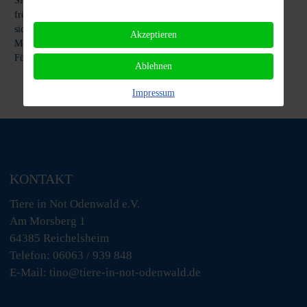
Sidney ist trotz all ihrer gesundheitlichen Einschränkungen eine
fröhliche, clevere und liebenswerte Hündin, die genau weiß, wie sie
sich im Zusammenleben mit anderen Hunden behauptet. Sie sucht
Akzeptieren
Menschen, die sie so annehmen, wie sie ist, und bereit sind, ihr die
Fürsorge und Aufmerksamkeit zu schenken, die sie braucht.
Ablehnen
Impressum
KONTAKT
Tiere in Not Odenwald e.V.
Am Morsberg 1
64385 Reichelsheim
Telefon: 06063 / 939 848
E-Mail: tino@tiere-in-not-odenwald.de