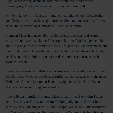
Regel ansprechbar, dennoch sollte hier weiter trainiert werden.
Spaziergänge finden daher aktuell nur an der Leine statt.
Mit den Hunden im Haushalt – unterschiedlichen Alters, Geschlechts
und Größen – kommt Sansa gut zurecht. Sie taut zunehmend auf, lässt
Nähe zu und spielt sogar mit den Hunden der Familie.
Fremden Menschen gegenüber ist sie anfangs unsicher und reagiert
entsprechend, wenn sie keine Führung bekommt. Wird sie jedoch klar
und ruhig angeleitet, nimmt sie diese Hilfe gerne an: Dann kann sie auf
ihren Platz geschickt werden und beobachtet die Situation entspannt aus
der Distanz. Ohne Führung neigt sie dazu, zu verbellen oder nach
vorne zu gehen.
Erwachsene Fremde sind für sie herausfordernder als Kinder – mit dem
neunjährigen Mädchen der Pflegefamilie hat sie dagegen ein sehr gutes
Verhältnis. Auch bei fremden Hunden zeigt sie sich ähnlich. Einen
Maulkorb kennt und trägt sie stressfrei.
Innerhalb der Familie ist Sansa unkompliziert – egal ob beim Futter,
beim Setzen von Grenzen oder im Training allgemein. Sie hat hier
bereits vieles kennengelernt: Sie hat beispielsweise den Kinderschlitten
im Zuggeschirr gezogen, Rentierohren fürs Weihnachtsfoto getragen