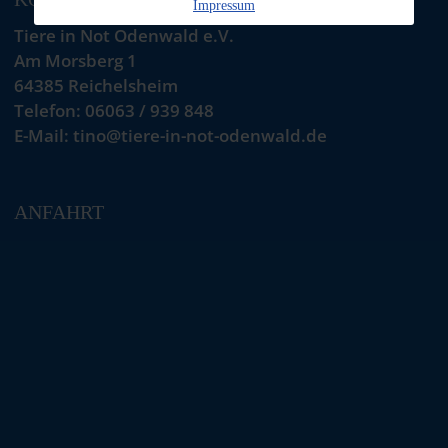
Impressum
Tiere in Not Odenwald e.V.
Am Morsberg 1
64385 Reichelsheim
Telefon: 06063 / 939 848
E-Mail: tino@tiere-in-not-odenwald.de
ANFAHRT