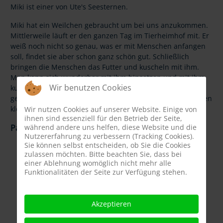
Miki ist einer von Ute's Seesternen.
Miki
hat ein Weilchen gebraucht um bei uns anzukommen.
Mittlerweile läuft er den ganzen Tag im Tierheimhof mit. Er
weiß noch nicht so genau, was er mit Menschen anfangen
soll, findet sie aber schon ganz schön gut. Schließlich
bringen die Menschen das Futter und kuscheln mit ihm.
Man kann sich wunderbar mit ihm hinsetzen und mit ihm
Wir benutzen Cookies
kuscheln, nach ein paar Sekunden genießt er es sehr. Er
geht ganz gut an der Leine, versucht aber manchmal seinen
kleinen Dickkopf durchzusetzen. Aber alles ganz harmlos.
Wir nutzen Cookies auf unserer Website. Einige von
ihnen sind essenziell für den Betrieb der Seite,
während andere uns helfen, diese Website und die
Patenschaft:
Utes Seesterne
Nutzererfahrung zu verbessern (Tracking Cookies).
Sie können selbst entscheiden, ob Sie die Cookies
zulassen möchten. Bitte beachten Sie, dass bei
einer Ablehnung womöglich nicht mehr alle
Funktionalitäten der Seite zur Verfügung stehen.
Akzeptieren