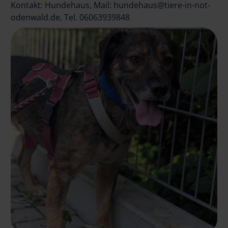
Kontakt: Hundehaus, Mail: hundehaus@tiere-in-not-
odenwald.de, Tel. 06063939848