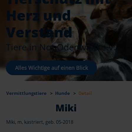
Herz und
Verstand
Tiere in Not Odenwald e.V.
Alles Wichtige auf einen Blick
Vermittlungstiere
>
Hunde
>
Detail
Miki
Miki, m, kastriert, geb. 05-2018