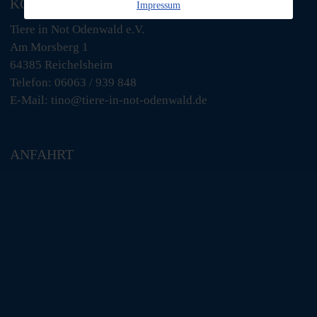
KONTAKT
Impressum
Tiere in Not Odenwald e.V.
Am Morsberg 1
64385 Reichelsheim
Telefon: 06063 / 939 848
E-Mail: tino@tiere-in-not-odenwald.de
ANFAHRT