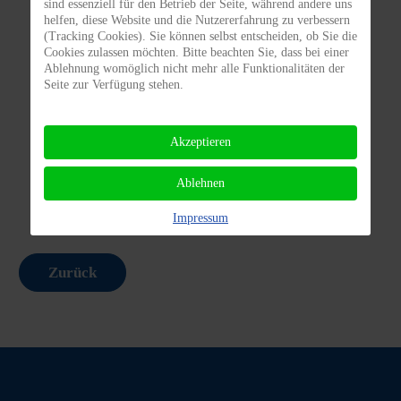
sind essenziell für den Betrieb der Seite, während andere uns
helfen, diese Website und die Nutzererfahrung zu verbessern
(Tracking Cookies). Sie können selbst entscheiden, ob Sie die
Cookies zulassen möchten. Bitte beachten Sie, dass bei einer
Vermittlungs
Tierhalter
Ablehnung womöglich nicht mehr alle Funktionalitäten der
ABC
Infos
Seite zur Verfügung stehen.
Akzeptieren
Vermittlungs-
Spenden/
bogen
Patenschaften
Ablehnen
Impressum
Zurück