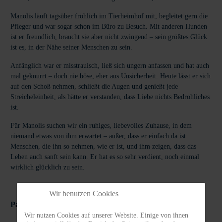
Manolis läuft tagsüber fröhlich im Tierheimhof mit, begleitet gern die
Pfleger und war sogar schon im Büro zu Besuch. Mit anderen Hunden
ist er freundlich, braucht sie aber nicht zwingend – sein größtes Glück
ist es, in der Nähe seiner Menschen zu sein.
Anfänglich war er misstrauisch, ließ sich ungern anfassen und hat auch
mal geknurrt – doch nie böse, eher aus Unsicherheit. Heute lässt er sich
auf den Schoß nehmen, schließt die Augen und genießt jede
Streicheleinheit, als hätte er verstanden, dass Liebe nichts Bedrohliches
ist.
Für Manolis suchen wir ein ruhiges, liebevolles Zuhause, in dem
niemand etwas von ihm erwartet – außer, dass er einfach da ist.
Menschen, die ihn so nehmen, wie er ist, und ihm zeigen, dass das
Leben auch sanft sein kann. Er hat es so sehr verdient, noch einmal
wirklich glücklich zu sein.
Wir benutzen Cookies
Patenschaft:
Unsere Medizin-Fellchen
Wir nutzen Cookies auf unserer Website. Einige von ihnen