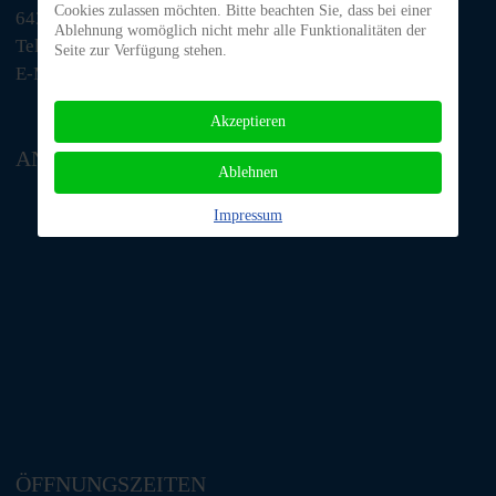
Cookies zulassen möchten. Bitte beachten Sie, dass bei einer
64385 Reichelsheim
Ablehnung womöglich nicht mehr alle Funktionalitäten der
Telefon: 06063 / 939 848
Seite zur Verfügung stehen.
E-Mail: tino@tiere-in-not-odenwald.de
Akzeptieren
ANFAHRT
Ablehnen
Impressum
ÖFFNUNGSZEITEN