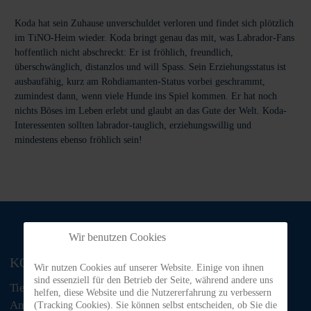
Koda hat sein Zuhause unverschuldet verloren und findet sich plötzlich
im TiNO-Heim wieder. Koda bringt genau das mit, was Labrador-Fans
hoffentlich nicht abschreckt: Er ist fröhlich, freundlich,
überschwänglich, distanzlos und will Spass. Sein Erziehungsstatus ist
ausbaufähig, kurz am Rohdiamanten-Status vorbei geschrammt,
zumindest dann, wenn viele Hunde ins Spiel kommen. Er hat noch
nichts Böses im Leben erlebt und glaubt an das Gute der Welt. Koda-
Interessenten sollten labrador-tauglich, erziehungswillig und
mindestens ebenso fröhlich sein!
Wir benutzen Cookies
KONTAKT
Wir nutzen Cookies auf unserer Website. Einige von ihnen
sind essenziell für den Betrieb der Seite, während andere uns
Tiere in Not Odenwald e.V.
helfen, diese Website und die Nutzererfahrung zu verbessern
Am Morsberg 1
(Tracking Cookies). Sie können selbst entscheiden, ob Sie die