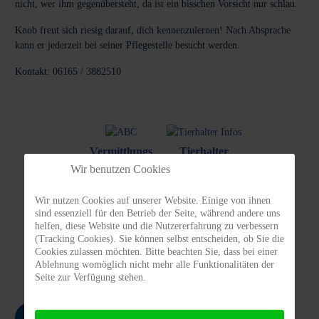
nicht, wer ihm gegenübersteht, da ist ein bisschen Vorsicht nur schlau.
Knob freut sich riesig darauf, dich kennenzulernen! Nach Absprache
kann er jederzeit bei seiner Pflegestelle besucht werden.
Kontakt: 06165 / 3882510
Vermittlungs
Tierhalter
ABC
Infos
Wir benutzen Cookies
Wir nutzen Cookies auf unserer Website. Einige von ihnen
sind essenziell für den Betrieb der Seite, während andere uns
helfen, diese Website und die Nutzererfahrung zu verbessern
Vermittlungs-
Spenden/
(Tracking Cookies). Sie können selbst entscheiden, ob Sie die
bogen
Patenschaften
Cookies zulassen möchten. Bitte beachten Sie, dass bei einer
Ablehnung womöglich nicht mehr alle Funktionalitäten der
Seite zur Verfügung stehen.
Zurück