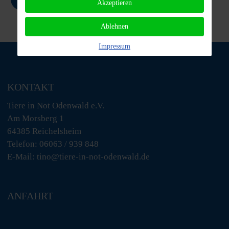
Akzeptieren
Ablehnen
Impressum
KONTAKT
Tiere in Not Odenwald e.V.
Am Morsberg 1
64385 Reichelsheim
Telefon: 06063 / 939 848
E-Mail: tino@tiere-in-not-odenwald.de
ANFAHRT