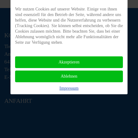
Wir nutzen Cookies auf unserer Website. Einige von ihnen
sind essenziell für den Betrieb der Seite, während andere uns
helfen, diese Website und die Nutzererfahrung zu verbessern
(Tracking Cookies). Sie können selbst entscheiden, ob Sie die
Cookies zulassen möchten. Bitte beachten Sie, dass bei einer
KONTAKT
Ablehnung womöglich nicht mehr alle Funktionalitäten der
Seite zur Verfügung stehen.
Tiere in Not Odenwald e.V.
Am Morsberg 1
64385 Reichelsheim
Akzeptieren
Telefon: 06063 / 939 848
Ablehnen
E-Mail: tino@tiere-in-not-odenwald.de
Impressum
ANFAHRT