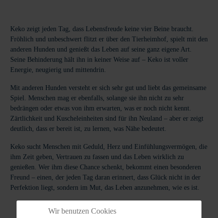
Keko zeigt jeden Tag, dass Lebensfreude keine vier Beine braucht.
Fröhlich und unbeschwert flitzt er über den Tierheimhof, spielt mit den
anderen Hunden und genießt das Leben auf seine ganz eigene Art.
Seine Behinderung hält ihn in keiner Weise auf – Keko ist voller
Energie, neugierig und mittendrin.
Mit anderen Hunden versteht er sich sehr gut und liebt das gemeinsame
Spiel. Menschen mag er ebenfalls, solange sie ihn nicht zu sehr
bedrängen oder etwas von ihm erwarten, was er noch nicht kennt.
Zärtlichkeit und Kuscheleinheiten sind für ihn Neuland – aber er zeigt
deutlich, dass er bereit ist, zu lernen, was Nähe bedeutet.
Keko sucht Menschen mit Geduld, Herz und Einfühlungsvermögen, die
ihm Zeit geben, Vertrauen zu fassen und das Leben wirklich zu
genießen. Wer ihm diese Chance schenkt, bekommt einen besonderen
Freund – einen, der jeden Tag daran erinnert, dass Glück nicht in der
Perfektion liegt, sondern im Mut, das Leben anzunehmen, wie es ist.
Wir benutzen Cookies