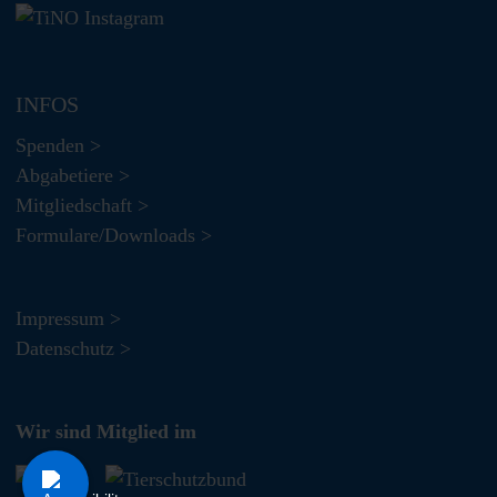
INFOS
Spenden >
Abgabetiere >
Mitgliedschaft >
Formulare/Downloads >
Impressum >
Datenschutz >
Wir sind Mitglied im