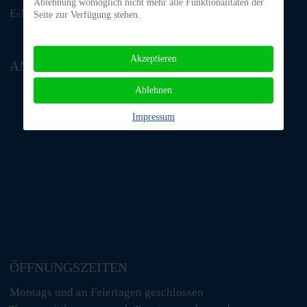
Ablehnung womöglich nicht mehr alle Funktionalitäten der
E-Mail: tino@tiere-in-not-odenwald.de
Seite zur Verfügung stehen.
Akzeptieren
ANFAHRT
Ablehnen
Impressum
ÖFFNUNGSZEITEN
Montags und an Feiertagen geschlossen