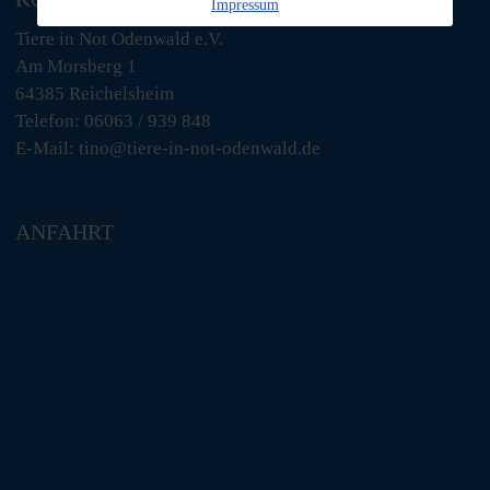
Impressum
Tiere in Not Odenwald e.V.
Am Morsberg 1
64385 Reichelsheim
Telefon: 06063 / 939 848
E-Mail: tino@tiere-in-not-odenwald.de
ANFAHRT