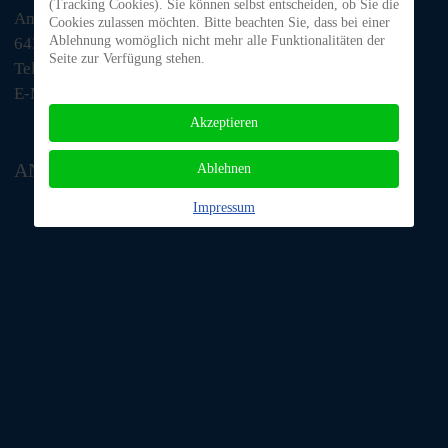
(Tracking Cookies). Sie können selbst entscheiden, ob Sie die
Am Morsberg 1
Cookies zulassen möchten. Bitte beachten Sie, dass bei einer
Ablehnung womöglich nicht mehr alle Funktionalitäten der
64385 Reichelsheim
Seite zur Verfügung stehen.
Telefon: 06063 / 939 848
E-Mail: tino@tiere-in-not-odenwald.de
Akzeptieren
ANFAHRT
Ablehnen
Impressum