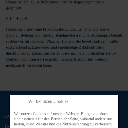
Hoppel ist am 06.10.2025 leider über die Regenbogenbrücke
gegangen.
R.I.P Hoppel.
Hoppel kam über eine Privatabgabe zu uns. Er hat eine massive
Zahnfehlstellung und benötigt ständige tierärztliche Betreuung. Deshalb
suchen wir für ihn einen Platz bei Haltern, die bereit sind, sein Futter
entsprechend aufzubereiten und regelmäßige Zahnkontrollen
durchführen zu lassen. Am besten wäre ein Platz im direkten TiNO-
Umfeld, damit unsere Tierärztin Stefanie Bissbort ihn weiterhin
medizinisch versorgen kann.
Wir benutzen Cookies
Wir nutzen Cookies auf unserer Website. Einige von ihnen
KONTAKT
sind essenziell für den Betrieb der Seite, während andere uns
helfen, diese Website und die Nutzererfahrung zu verbessern
Tiere in Not Odenwald e.V.