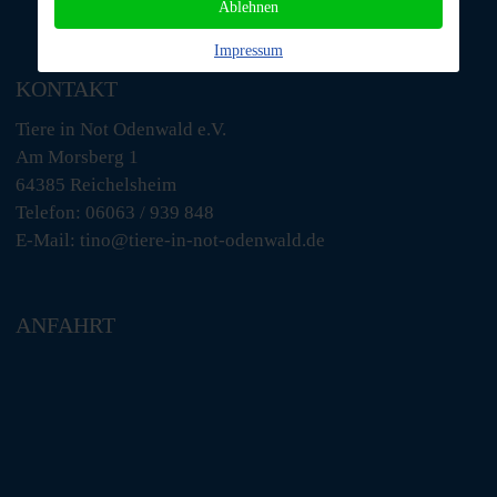
Ablehnen
Impressum
KONTAKT
Tiere in Not Odenwald e.V.
Am Morsberg 1
64385 Reichelsheim
Telefon: 06063 / 939 848
E-Mail: tino@tiere-in-not-odenwald.de
ANFAHRT