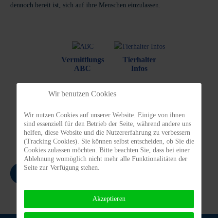
dennoch bereit ist, sich auf ihre Menschen einzulassen.
Vermittlungs
Tierhalter
ABC
Infos
Wir benutzen Cookies
Vermittlungs-
Spenden/
Wir nutzen Cookies auf unserer Website. Einige von ihnen
bogen
Patenschaften
sind essenziell für den Betrieb der Seite, während andere uns
helfen, diese Website und die Nutzererfahrung zu verbessern
(Tracking Cookies). Sie können selbst entscheiden, ob Sie die
Cookies zulassen möchten. Bitte beachten Sie, dass bei einer
Ablehnung womöglich nicht mehr alle Funktionalitäten der
Seite zur Verfügung stehen.
Zurück
Akzeptieren