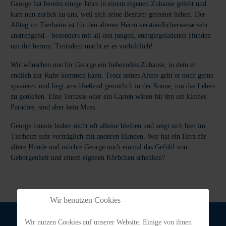
George hat bereits einige Jahre in einem eigenen Zuhause gelebt und
kam nun zurück zu uns, weil sich seine Besitzer getrennt haben. Der
Alltag im Tierheim ist für den älteren Herrn verständlicherweise sehr
anstrengend – besonders mit all den jungen, energiegeladenen Hunden
um ihn herum. Trotzdem macht er es vorbildlich!
Wir wünschen uns für George ein liebevolles Zuhause, in dem er
endlich zur Ruhe kommen kann. Trotz seines Alters geht er noch gerne
spazieren und liegt anschließend gemütlich in der Sonne, um das Leben
zu genießen. Eine Terrasse oder ein Garten wären für ihn ein kleines
Paradies, sind aber kein Muss.
George musste bisher nicht oft alleine bleiben und zeigt sich hier im
Tierheim sehr verträglich mit anderen Hunden. Wer hat ein Herz für
ältere Hunde und möchte George noch einmal das Gefühl von
Geborgenheit und einem eigenen Körbchen schenken?
Wir benutzen Cookies
Wir nutzen Cookies auf unserer Website. Einige von ihnen