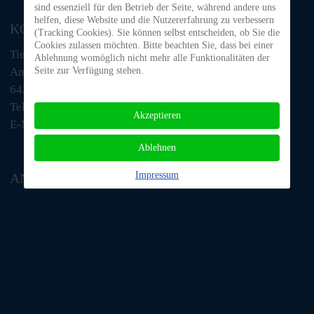
sind essenziell für den Betrieb der Seite, während andere uns
helfen, diese Website und die Nutzererfahrung zu verbessern
KONTAKT
(Tracking Cookies). Sie können selbst entscheiden, ob Sie die
Cookies zulassen möchten. Bitte beachten Sie, dass bei einer
Tiere in Not Odenwald e.V.
Ablehnung womöglich nicht mehr alle Funktionalitäten der
Am Morsberg 1
Seite zur Verfügung stehen.
64385 Reichelsheim
Telefon: 06063 / 939 848
Akzeptieren
E-Mail: tino@tiere-in-not-odenwald.de
Ablehnen
Impressum
ANFAHRT