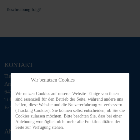
Beschreibung folgt!
KONTAKT
Tiere in Not Odenwald e.V.
Wir benutzen Cookies
Am Morsberg 1
64385 Reichelsheim
Wir nutzen Cookies auf unserer Website. Einige von ihnen
Telefon: 06063 / 939 848
sind essenziell für den Betrieb der Seite, während andere uns
helfen, diese Website und die Nutzererfahrung zu verbessern
E-Mail: tino@tiere-in-not-odenwald.de
(Tracking Cookies). Sie können selbst entscheiden, ob Sie die
Cookies zulassen möchten. Bitte beachten Sie, dass bei einer
Ablehnung womöglich nicht mehr alle Funktionalitäten der
Seite zur Verfügung stehen.
ANFAHRT