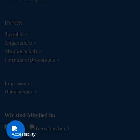
INFOS
Spenden >
Abgabetiere >
Mitgliedschaft >
Formulare/Downloads >
Impressum >
Datenschutz >
Wir sind Mitglied im