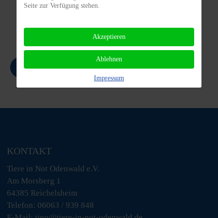
Seite zur Verfügung stehen.
Vermittlungs-
Spenden/
bogen
Patenschaften
Akzeptieren
Ablehnen
Zurück
Impressum
KONTAKT
Tiere in Not Odenwald e.V.
Am Morsberg 1
64385 Reichelsheim
Telefon: 06063 / 939 848
E-Mail: tino@tiere-in-not-odenwald.de