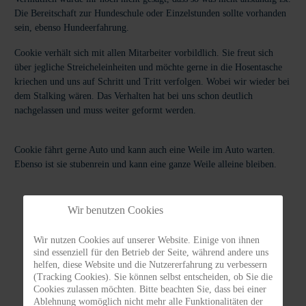
Die Bereitschaft zur Hundeschule oder Einzelstunden sollte vorhanden
sein, ebenso Hundeerfahrung.
Cookie verhält sich mit allen Mitarbeiter vorbildlich. Sie freut sich
über jegliche Streicheleinheiten und möchte gerne in die Hosentasche
kriechen und uns auf Schritt und Tritt verfolgen. Wobei wir wieder bei
dem Stalking wären. Das Verhalten hat bei uns schon deutlich
nachgelassen und muss weiter geformt werden.
Cookie fährt gerne Auto und kann auch eine Weile im Auto warten.
Ebenso ist sie stubenrein und kann eine ganze Weile alleine bleiben.
Wir benutzen Cookies
Wir nutzen Cookies auf unserer Website. Einige von ihnen
Vermittlungs
Tierhalter
sind essenziell für den Betrieb der Seite, während andere uns
ABC
Infos
helfen, diese Website und die Nutzererfahrung zu verbessern
(Tracking Cookies). Sie können selbst entscheiden, ob Sie die
Cookies zulassen möchten. Bitte beachten Sie, dass bei einer
Ablehnung womöglich nicht mehr alle Funktionalitäten der