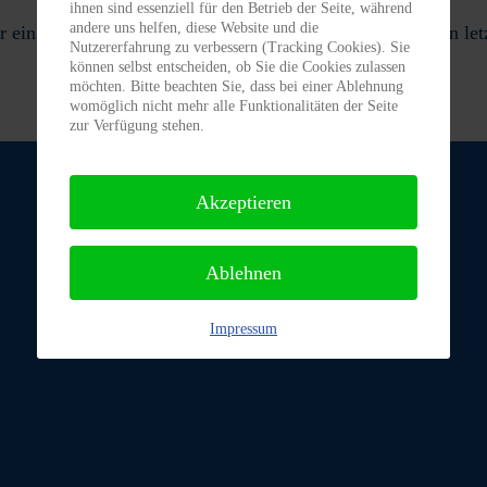
ihnen sind essenziell für den Betrieb der Seite, während
andere uns helfen, diese Website und die
ein bisschen nachlässig, was die Zahnarztbesuche in den let
Nutzererfahrung zu verbessern (Tracking Cookies). Sie
können selbst entscheiden, ob Sie die Cookies zulassen
möchten. Bitte beachten Sie, dass bei einer Ablehnung
womöglich nicht mehr alle Funktionalitäten der Seite
zur Verfügung stehen.
Akzeptieren
Ablehnen
Impressum