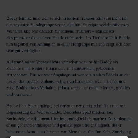
Buddy kam zu uns, weil er sich in seinem früheren Zuhause nicht mit
der gesamten Hundegruppe verstanden hat. Er zeigte sozialmotiviertes
Verhalten und war dadurch zunehmend frustriert – schließlich
akzeptierte er die anderen Hunde nicht mehr. Im Tierheim läuft Buddy
nun tagsüber von Anfang an in einer Hofgruppe mit und zeigt sich dort
sehr gut verträglich.
Aufgrund seiner Vorgeschichte wünschen wir uns für Buddy ein
Zuhause ohne weitere Hunde oder mit souveränen, gelassenen
Artgenossen. Ein weiterer Abgabegrund war sein starkes Pöbeln an der
Leine, das im alten Zuhause schwer zu handhaben war. Hier bei uns
zeigt Buddy dieses Verhalten jedoch kaum – er möchte lernen, gefallen
und verstehen.
Buddy liebt Spaziergänge, bei denen er neugierig schnüffelt und mit
Begeisterung die Welt erkundet. Besonders Spaß machen ihm
Suchspiele, die ihn mental fordern und glücklich machen. Außerdem ist
er ein großer Schmusebär und genießt jede Streicheleinheit, die er
bekommen kann – am liebsten von Menschen, die ihm Zeit, Zuneigung