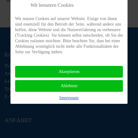
und Beschäftigung schenken.
Wir benutzen Cookies
Wir nutzen Cookies auf unserer Website. Einige von ihnen
sind essenziell für den Betrieb der Seite, während andere uns
helfen, diese Website und die Nutzererfahrung zu verbessern
(Tracking Cookies). Sie können selbst entscheiden, ob Sie die
Cookies zulassen möchten. Bitte beachten Sie, dass bei einer
Ablehnung womöglich nicht mehr alle Funktionalitäten der
Seite zur Verfügung stehen.
KONTAKT
Tiere in Not Odenwald e.V.
Akzeptieren
Am Morsberg 1
64385 Reichelsheim
Ablehnen
Telefon: 06063 / 939 848
E-Mail: tino@tiere-in-not-odenwald.de
Impressum
ANFAHRT