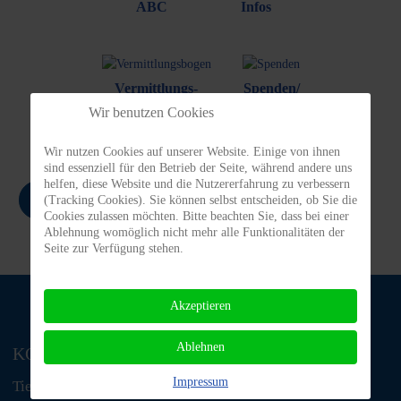
ABC
Infos
Vermittlungs-
Spenden/
bogen
Patenschaften
Wir benutzen Cookies
Wir nutzen Cookies auf unserer Website. Einige von ihnen
sind essenziell für den Betrieb der Seite, während andere uns
helfen, diese Website und die Nutzererfahrung zu verbessern
Zurück
(Tracking Cookies). Sie können selbst entscheiden, ob Sie die
Cookies zulassen möchten. Bitte beachten Sie, dass bei einer
Ablehnung womöglich nicht mehr alle Funktionalitäten der
Seite zur Verfügung stehen.
Akzeptieren
Ablehnen
KONTAKT
Impressum
Tiere in Not Odenwald e.V.