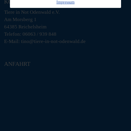
KONTAKT
Impressum
Tiere in Not Odenwald e.V.
Am Morsberg 1
64385 Reichelsheim
Telefon: 06063 / 939 848
E-Mail: tino@tiere-in-not-odenwald.de
ANFAHRT